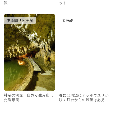
観
ット
伊原間サビチ洞
御神崎
神秘の洞窟、自然が生み出し
春には周辺にテッポウユリが
た造形美
咲く灯台からの展望は必見