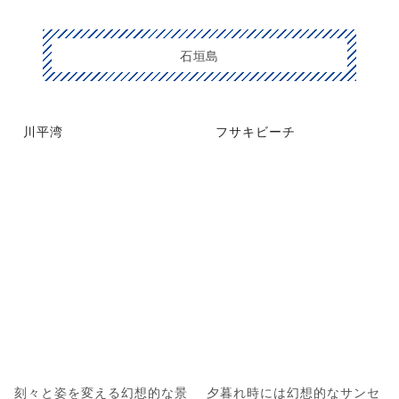
石垣島
川平湾
フサキビーチ
刻々と姿を変える幻想的な景
夕暮れ時には幻想的なサンセ