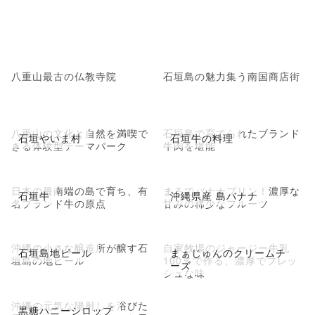
八重山最古の仏教寺院
石垣島の魅力集う南国商店街
八重山の文化と自然を満喫で
石垣島で育てられたブランド
石垣やいま村
石垣牛の料理
きる体験型テーマパーク
牛肉を堪能
日本の最南端の島で育ち、有
まるでバナナプリン！濃厚な
石垣牛
沖縄県産 島バナナ
名ブランド牛の原点
甘みの稀少なフルーツ
沖縄の小さな醸造所が醸す石
自家牧場のジャージー牛乳
石垣島地ビール
まぁじゅんのクリームチ
垣島の地ビール
100％で作る、濃厚でフレッ
ーズ
シュな味
沖縄の元気な陽射しを浴びた
黒糖ハニーシロップ