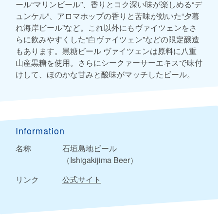
ール“マリンビール”、香りとコク深い味が楽しめる“デ
ュンケル”、アロマホップの香りと苦味が効いた“夕暮
れ海岸ビール”など。これ以外にもヴァイツェンをさ
らに飲みやすくした“白ヴァイツェン”などの限定醸造
もあります。黒糖ビール ヴァイツェンは原料に八重
山産黒糖を使用。さらにシークァーサーエキスで味付
けして、ほのかな甘みと酸味がマッチしたビール。
Information
名称
石垣島地ビール
（Ishigakijima Beer）
リンク
公式サイト