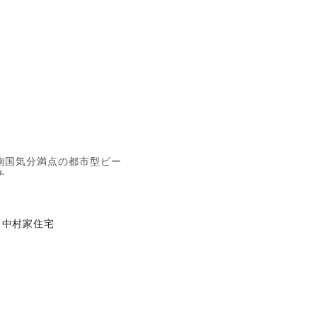
南国気分満点の都市型ビー
チ
中村家住宅