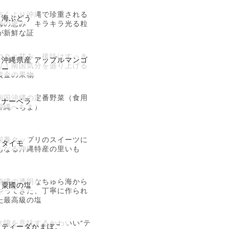
古くより沖縄で珍重される
海ぶどう
海の恵み キラキラ光る粒
が新鮮な証
コクと甘み、後味はすっき
沖縄県産 アップルマンゴ
り！南国気分を盛り上げる
ー
黄金の果物
南国沖縄の定番野菜（食用
ナーベラ
沖縄へちま）
栄養タップリのスイーツに
タイモ
もなる沖縄特産の里いも
沖縄の透明なちゅら海から
粟國の塩
やってきた、丁寧に作られ
た最高級の塩
太陽を意味するかわいい“テ
ティーダかまぼこ