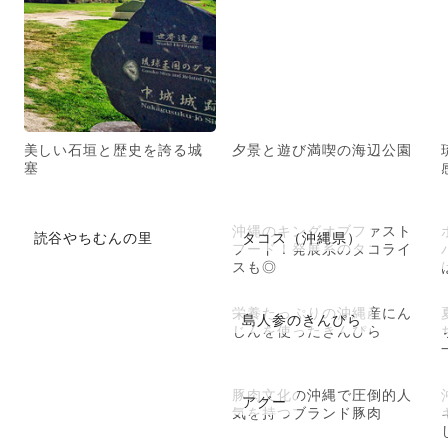
美しい石垣と歴史を誇る城
夕景と遊び満喫の海辺公園
塞
沖縄のキングオブファスト
読谷やちむんの里
タコス（沖縄県）
フード！発展系のタコライ
スも◎
栄養たっぷりの沖縄産にん
島人参のきんぴら
じんを使ったきんぴら
豚肉文化の沖縄で圧倒的人
アグー
気を持つブランド豚肉