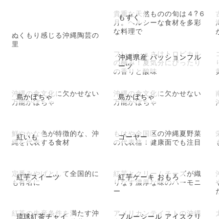
貴重な天然ものの旬は４?６
もずく
月。ヘルシーな食材を多彩
な料理で
ぬくもり感じる沖縄陶芸の
里
フレッシュさはトロピカル
沖縄県産 パッションフル
の極み！夏気分にぴったり
ーツ
の香りと酸味
沖縄の食文化に欠かせない
沖縄の食文化に欠かせない
島かぼちゃ
島かぼちゃ
万能かぼちゃ
万能かぼちゃ
鮮やかな色が特徴的な、沖
もはや全国区の沖縄夏野菜
紅いも
ゴーヤー
縄を代表する食材
の代表格！健康面でも注目
定番みやげとして全国的に
紅芋とクリームチーズが織
紅芋スイーツ
紅芋ケーキ おもろ
も有名に
りなす濃厚な味のハーモニ
ー
紅茶の生産条件を満たす沖
アメリカンテイストの沖縄
琉球紅茶チャイ
ブルーシール アイスクリ