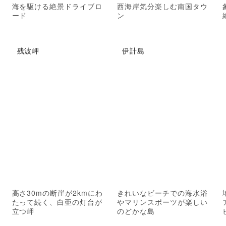
海を駆ける絶景ドライブロ
西海岸気分楽しむ南国タウ
ード
ン
残波岬
伊計島
高さ30mの断崖が2kmにわ
きれいなビーチでの海水浴
たって続く、白亜の灯台が
やマリンスポーツが楽しい
立つ岬
のどかな島