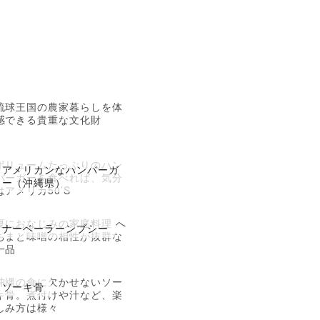
琉球王国の農家暮らしを体
感できる貴重な文化財
ボリュームたっぷりのハン
アメリカンなハンバーガ
バーガーを食べれば、気分
ー（沖縄県）
はアメリカ50’S
夏におなじみの家庭料理 へ
ナーベーラーンブシー
ちまと味噌の相性が抜群な
一品
沖縄の食に欠かせないソー
ソーキ骨
キ骨。煮付けや汁など、楽
しみ方は様々