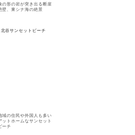
象の形の岩が突き出る断崖
絶壁、東シナ海の絶景
北谷サンセットビーチ
地域の住民や外国人も多い
アットホームなサンセット
ビーチ