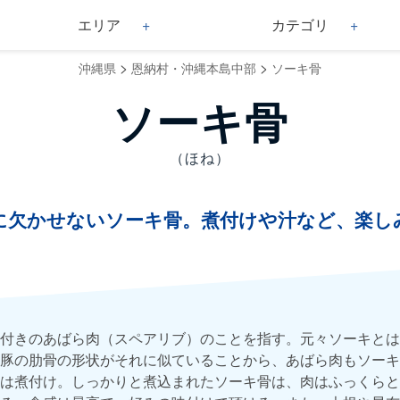
エリア
カテゴリ
>
>
沖縄県
恩納村・沖縄本島中部
ソーキ骨
ソーキ骨
（ほね）
に欠かせないソーキ骨。煮付けや汁など、楽し
付きのあばら肉（スペアリブ）のことを指す。元々ソーキとは
豚の肋骨の形状がそれに似ていることから、あばら肉もソーキ
は煮付け。しっかりと煮込まれたソーキ骨は、肉はふっくらと