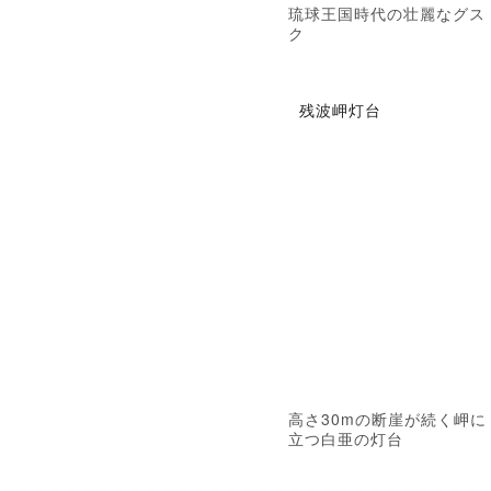
琉球王国時代の壮麗なグス
ク
残波岬灯台
高さ30mの断崖が続く岬に
立つ白亜の灯台