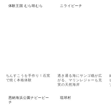
体験王国 むら咲むら
ニライビーチ
ちんすこうを手作り！石窯
透き通る海にサンゴ礁が広
で焼く本格体験
がる、マリンレジャーも充
実の天然海岸
恩納海浜公園ナビービー
琉球村
チ