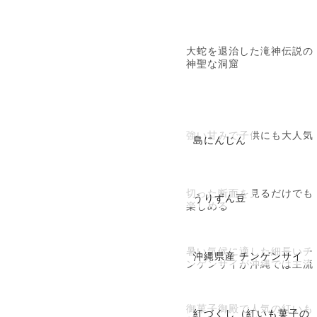
大蛇を退治した滝神伝説の
神聖な洞窟
強い甘みで子供にも大人気
島にんじん
切った断面を見るだけでも
うりずん豆
楽しめる
暑い気候に適した細長いチ
沖縄県産 チンゲンサイ
ンゲンサイが沖縄では主流
御菓子御殿で人気の紅いも
紅づくし（紅いも菓子の