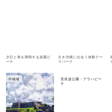
夕日と海を満喫する楽園ビ
古き沖縄に出会う体験テー
ーチ
マパーク
中城城
安良波公園・アラハビー
チ