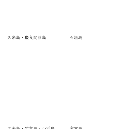
久米島・慶良間諸島
石垣島
西表島・竹富島・小浜島
宮古島