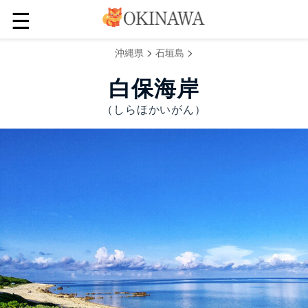
☰
>
>
沖縄県
石垣島
白保海岸
（しらほかいがん）