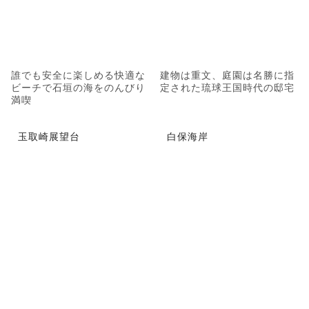
誰でも安全に楽しめる快適な
建物は重文、庭園は名勝に指
ビーチで石垣の海をのんびり
定された琉球王国時代の邸宅
満喫
玉取崎展望台
白保海岸