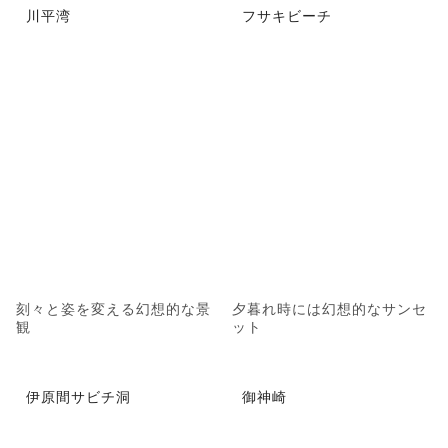
川平湾
フサキビーチ
刻々と姿を変える幻想的な景
夕暮れ時には幻想的なサンセ
観
ット
伊原間サビチ洞
御神崎