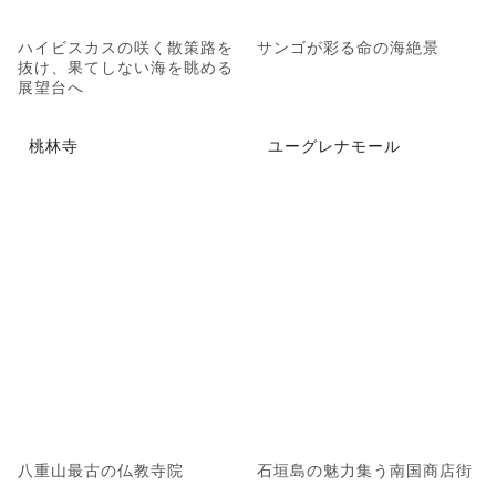
ハイビスカスの咲く散策路を
サンゴが彩る命の海絶景
抜け、果てしない海を眺める
展望台へ
桃林寺
ユーグレナモール
八重山最古の仏教寺院
石垣島の魅力集う南国商店街