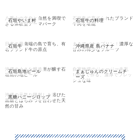
八重山の文化と自然を満喫で
石垣島で育てられたブランド
石垣やいま村
石垣牛の料理
きる体験型テーマパーク
牛肉を堪能
日本の最南端の島で育ち、有
まるでバナナプリン！濃厚な
石垣牛
沖縄県産 島バナナ
名ブランド牛の原点
甘みの稀少なフルーツ
沖縄の小さな醸造所が醸す石
自家牧場のジャージー牛乳
石垣島地ビール
まぁじゅんのクリームチ
垣島の地ビール
100％で作る、濃厚でフレッ
ーズ
シュな味
沖縄の元気な陽射しを浴びた
黒糖ハニーシロップ
黒糖とはちみつを合わせた天
然の甘み