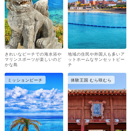
きれいなビーチでの海水浴や
地域の住民や外国人も多いア
マリンスポーツが楽しいのど
ットホームなサンセットビー
かな島
チ
ミッションビーチ
体験王国 むら咲むら