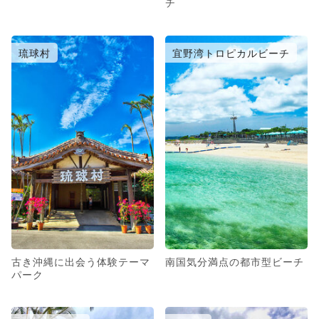
チ
琉球村
宜野湾トロピカルビーチ
古き沖縄に出会う体験テーマ
南国気分満点の都市型ビーチ
パーク