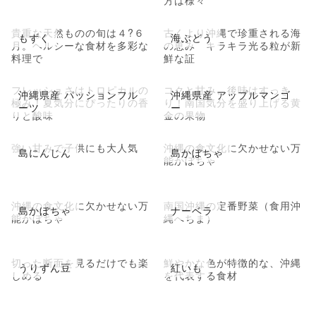
方は様々
貴重な天然ものの旬は４?６
古くより沖縄で珍重される海
もずく
海ぶどう
月。ヘルシーな食材を多彩な
の恵み キラキラ光る粒が新
料理で
鮮な証
フレッシュさはトロピカルの
コクと甘み、後味はすっき
沖縄県産 パッションフル
沖縄県産 アップルマンゴ
極み！夏気分にぴったりの香
り！南国気分を盛り上げる黄
ーツ
ー
りと酸味
金の果物
強い甘みで子供にも大人気
沖縄の食文化に欠かせない万
島にんじん
島かぼちゃ
能かぼちゃ
沖縄の食文化に欠かせない万
南国沖縄の定番野菜（食用沖
島かぼちゃ
ナーベラ
能かぼちゃ
縄へちま）
切った断面を見るだけでも楽
鮮やかな色が特徴的な、沖縄
うりずん豆
紅いも
しめる
を代表する食材