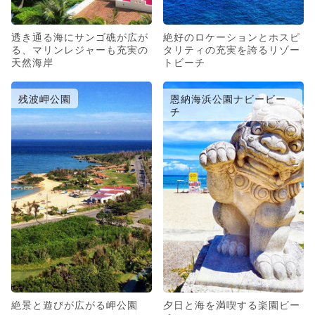
透き通る海にサンゴ礁が広が
絶好のロケーションとホスピ
る、マリンレジャーも充実の
タリティの充実を誇るリゾー
天然海岸
トビーチ
残波岬公園
恩納海浜公園ナビービー
チ
絶景と遊びが広がる岬公園
夕日と海を満喫する楽園ビー