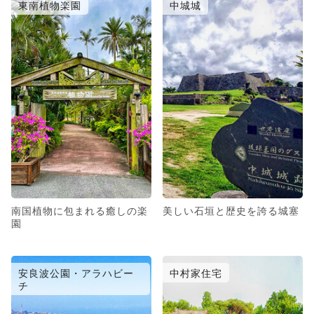
東南植物楽園
中城城
南国植物に包まれる癒しの楽
美しい石垣と歴史を誇る城塞
園
安良波公園・アラハビー
中村家住宅
チ