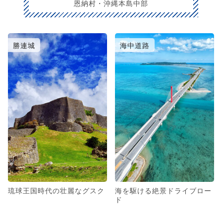
恩納村・沖縄本島中部
勝連城
海中道路
琉球王国時代の壮麗なグスク
海を駆ける絶景ドライブロー
ド