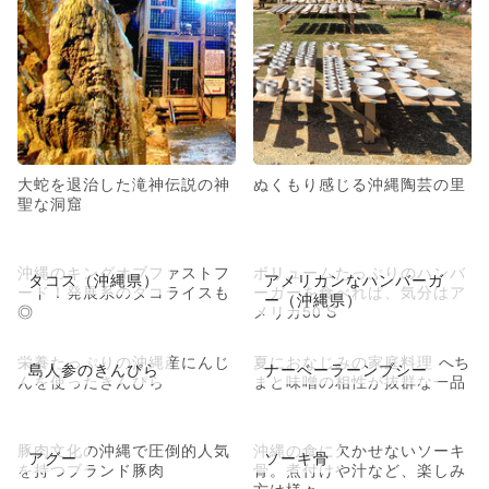
大蛇を退治した滝神伝説の神
ぬくもり感じる沖縄陶芸の里
聖な洞窟
沖縄のキングオブファストフ
ボリュームたっぷりのハンバ
タコス（沖縄県）
アメリカンなハンバーガ
ード！発展系のタコライスも
ーガーを食べれば、気分はア
ー（沖縄県）
◎
メリカ50’S
栄養たっぷりの沖縄産にんじ
夏におなじみの家庭料理 へち
島人参のきんぴら
ナーベーラーンブシー
んを使ったきんぴら
まと味噌の相性が抜群な一品
豚肉文化の沖縄で圧倒的人気
沖縄の食に欠かせないソーキ
アグー
ソーキ骨
を持つブランド豚肉
骨。煮付けや汁など、楽しみ