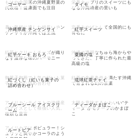
もはや全国区の沖縄夏野菜の
栄養タップリのスイーツにも
ゴーヤー
タイモ
代表格！健康面でも注目
なる沖縄特産の里いも
暑い気候に適した細長いチン
定番みやげとして全国的にも
沖縄県産 チンゲンサイ
紅芋スイーツ
ゲンサイが沖縄では主流
有名に
紅芋とクリームチーズが織り
沖縄の透明なちゅら海からや
紅芋ケーキ おもろ
粟國の塩
なす濃厚な味のハーモニー
ってきた、丁寧に作られた最
高級の塩
御菓子御殿で人気の紅いも菓
紅茶の生産条件を満たす沖縄
紅づくし（紅いも菓子の
琉球紅茶チャイ
子を集めた詰め合わせ
で育まれる幻の茶葉
詰め合わせ）
アメリカンテイストの沖縄産
太陽を意味するかわいい“テ
ブルーシール アイスクリ
ティーダかまぼこ
のアイスとして根強い人気。
ィーダ”がモチーフのかまぼ
ーム
種類も豊富
こ
アメリカではポピュラー！シ
ルートビア
ュワッと爽やかコーラのよう