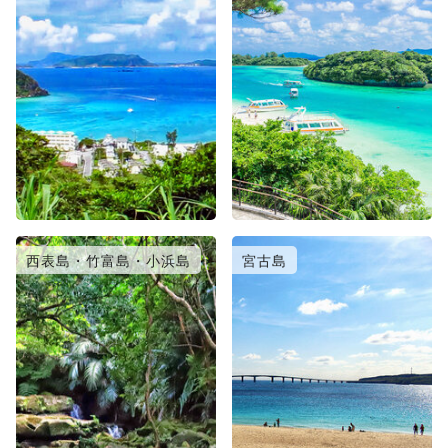
西表島・竹富島・小浜島
宮古島