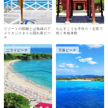
リゾートの喧騒とは無縁のア
ちんすこうを手作り！石窯で
メリカンスタイル隠れ家ビー
焼く本格体験
チ
ニライビーチ
万座ビーチ