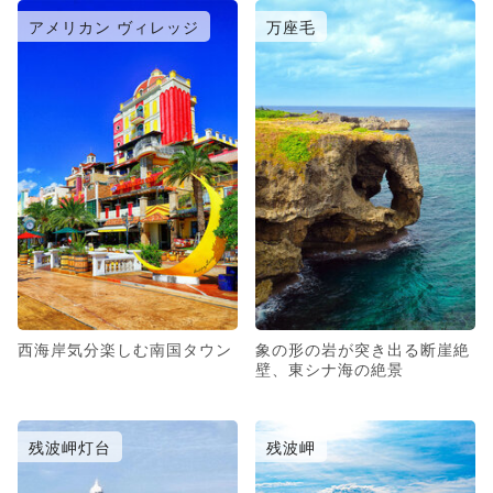
アメリカン ヴィレッジ
万座毛
西海岸気分楽しむ南国タウン
象の形の岩が突き出る断崖絶
壁、東シナ海の絶景
残波岬灯台
残波岬