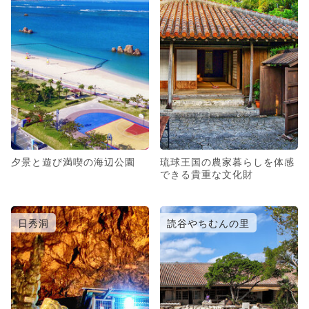
夕景と遊び満喫の海辺公園
琉球王国の農家暮らしを体感
できる貴重な文化財
日秀洞
読谷やちむんの里