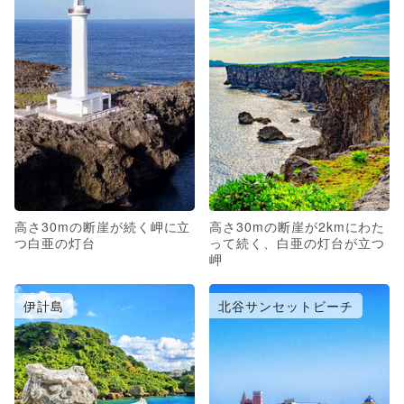
高さ30mの断崖が続く岬に立
高さ30mの断崖が2kmにわた
つ白亜の灯台
って続く、白亜の灯台が立つ
岬
伊計島
北谷サンセットビーチ