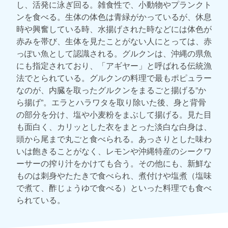
し、活発に泳ぎ回る。雑食性で、小動物やプランクト
ンを食べる。生体の体色は青緑がかっているが、休息
時や興奮している時、水揚げされた時などには体色が
赤みを帯び、生体を見たことがない人にとっては、赤
っぽい魚として認識される。グルクンは、沖縄の県魚
にも指定されており、「アギヤー」と呼ばれる伝統漁
法でとられている。グルクンの料理で最もポピュラー
なのが、内臓を取ったグルクンをまるごと揚げる”か
ら揚げ”。エラとハラワタを取り除いた後、身と背骨
の部分を分け、塩や小麦粉をまぶして揚げる。見た目
も面白く、カリッとした衣をまとった淡白な白身は、
頭から尾まで丸ごと食べられる。あっさりとした味わ
いは飽きることがなく、レモンや沖縄特産のシークワ
ーサーの搾り汁をかけても合う。その他にも、新鮮な
ものは刺身やたたきで食べられ、煮付けや塩煮（塩味
で煮て、酢じょうゆで食べる）といった料理でも食べ
られている。