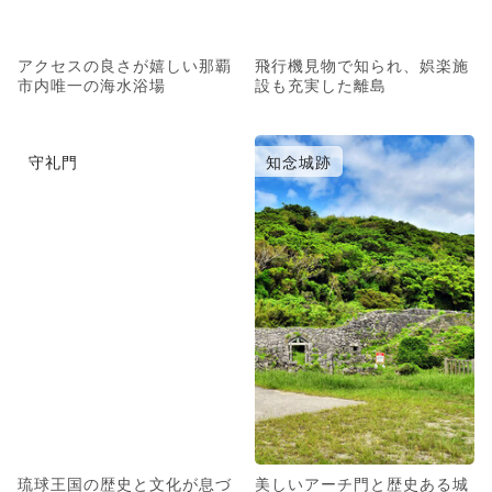
アクセスの良さが嬉しい那覇
飛行機見物で知られ、娯楽施
市内唯一の海水浴場
設も充実した離島
守礼門
知念城跡
琉球王国の歴史と文化が息づ
美しいアーチ門と歴史ある城