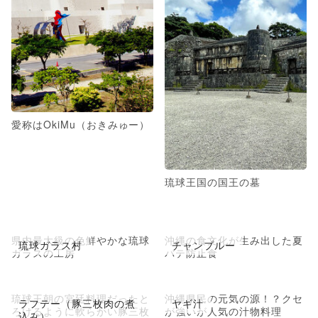
愛称はOkiMu（おきみゅー）
琉球王国の国王の墓
県内最大級の色鮮やかな琉球
沖縄の食文化が生み出した夏
琉球ガラス村
チャンプルー
ガラスの工房
バテ防止食
琉球王朝の宮廷料理だったと
沖縄県民の元気の源！？クセ
ラフテー（豚三枚肉の煮
ヤギ汁
ろけるように軟らかい豚三枚
が強いが人気の汁物料理
込み）