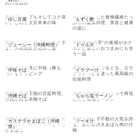
肉の煮込み
素朴でシンプルそしてコク深
さっぱりとした食物繊維たっ
ゆし豆腐
もずく酢
い。これぞ大豆本来の味
ぷりの健康料理。美容と健康
の源に
具材によって呼び方はさまざ
沖縄食材”田芋”の食感がホク
ジューシー（沖縄料理）
ドゥル天
ま。沖縄風炊き込みご飯
ホクと優しいおつまみにも合
う一品
沖縄そばの具に中味（豚も
燻製にしてダシをとる、エラ
中味そば
イラブー汁
つ）をトッピング
ブウミヘビを使った最高級の
伝統料理
発祥は琉球王朝の宮廷料理。
沖縄の自然をラーメンで再現
沖縄そば
ちゅら塩ラーメン
沖縄が誇る名物そば
したご当地ラーメン
沖縄のお祝いや伝統行事に欠
年齢を問わず不動の人気を誇
カステラかまぼこ（沖縄
ソーキ汁
かせない、カステラのような
る、豚の骨付きあばら肉の汁
県）
かまぼこ
物