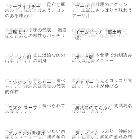
サラッとしながら、昆布と豚
濃厚な沖縄料理のアクセン
クーブイリチー
アーサ汁
肉のうま味がとけあう、コク
ト。上品にさっぱりと味わう
のある味わい
アーサ汁
沖縄料理の珍味の代表。.泡盛
白味噌仕立ての味わい深い、
豆腐よう
イナムドゥチ（郷土料
などお酒との相性もバッチリ
沖縄の伝統的なお祝い料理
理）
コリコリした皮に淡泊な肉の
沖縄の家庭や食堂でお馴染み
ヒージャ刺
ポーク卵
山羊（ヤギ）の刺身
の人気定番メニュー
にんじんが苦手な人でも食べ
軟骨の歯ごたえとコリコリ食
ニンジン シリシリー
ミミガー
やすい、沖縄家庭料理の代表
感で、つい手が伸びる
的存在
ツルツルさらっと食べられて
できたてアツアツ！奥武島名
モズク スープ
奥武島のてんぷら
栄養タップリ
物のローカルフード
カラッと揚げて味わいたい肉
コラーゲンたっぷり！沖縄の
グルクンの唐揚げ
足ティビチ
厚でジューシーな沖縄名産の
郷土色豊かな豚足の煮込み料