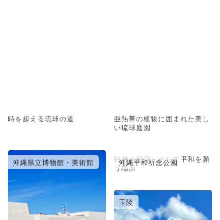
時を超える琉球の道
亜熱帯の植物に囲まれた美し
い琉球庭園
戦跡と慰霊、そして平和を願
沖縄県立博物館・美術館
沖縄平和祈念公園
う場所
玉陵