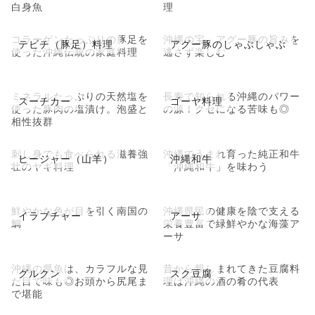
白身魚
理
コラーゲンたっぷりの豚足を
沖縄の宝、アグー豚の旨みを
テビチ（豚足）料理
アグー豚のしゃぶしゃぶ
使った沖縄伝統の家庭料理
逃さず楽しむ
ミネラルたっぷりの天然塩を
長寿で知られる沖縄のパワー
スーチカー
ゴーヤ料理
使った豚肉の塩漬け。泡盛と
の源！クセになる苦味も◎
相性抜群
刺し身でも食べられる滋養強
沖縄でうまれ育った純正和牛
ヒージャー（山羊）
沖縄和牛
壮のヤギ料理
「沖縄和牛」を味わう
鮮やかな色が目を引く南国の
沖縄県民の健康を陰で支える
イラブチャー
アーサ
鯛
栄養豊富で緑鮮やかな海藻ア
ーサ
沖縄の県魚は、カラフルな見
昔から親しまれてきた豆腐料
グルクン
スク豆腐
た目で味も◎お頭から尻尾ま
理は沖縄の酒の肴の代表
で堪能