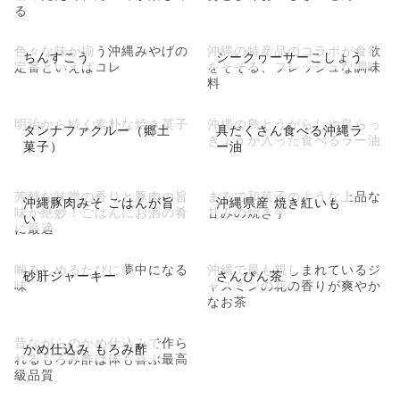
る
色々な味が揃う沖縄みやげの
沖縄の特産品のコラボが食欲
ちんすこう
シークヮーサーこしょう
定番といえばコレ
をそそる、フレッシュな調味
料
明治から続く素朴な焼き菓子
沖縄の島とうがらしや島らっ
タンナファクルー（郷土
具だくさん食べる沖縄ラ
きょうが入った食べるラー油
菓子）
ー油
芳醇な味噌の香りと豚肉の旨
まるで和菓子のような上品な
沖縄豚肉みそ ごはんが旨
沖縄県産 焼き紅いも
味が絶妙！ごはんにお酒の肴
甘みの焼き芋
い
に最適
噛みしめるたびに夢中になる
沖縄で最も親しまれているジ
砂肝ジャーキー
さんぴん茶
味
ャスミンの花の香りが爽やか
なお茶
昔ながらのかめ仕込みで作ら
かめ仕込み もろみ酢
れるもろみ酢は体も喜ぶ最高
級品質