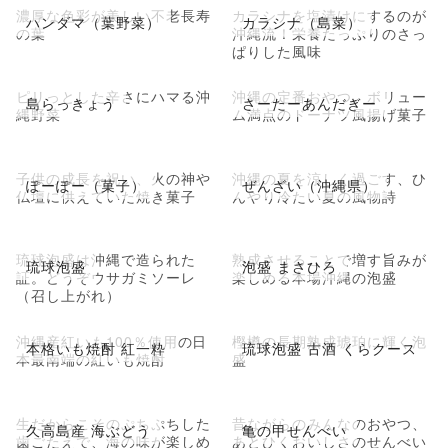
濃厚な色彩が美しい不老長寿
カラシナを塩漬けにするのが
ハンダマ（葉野菜）
カラシナ（島菜）
の葉
沖縄流！栄養たっぷりのさっ
ぱりした風味
ピリっとした辛さにハマる沖
沖縄の定番おやつ。ボリュー
島らっきょう
さーたーあんだぎー
縄野菜
ム満点のドーナツ風揚げ菓子
子供の成長を祝い、火の神や
沖縄の夏を涼しく過ごす、ひ
ぽーぽー（菓子）
ぜんざい（沖縄県）
仏壇に供えていた焼き菓子
んやり冷たい夏の風物詩
琉球泡盛は沖縄で造られた
熟成させることで増す旨みが
琉球泡盛
泡盛 まさひろ
証。どうぞウサガミソーレ
楽しめる本場沖縄の泡盛
（召し上がれ）
沖縄産紅いも100％使用の日
樫樽の長期熟成琥珀に輝く泡
本格いも焼酎 紅一粋
琉球泡盛 古酒 くらクース
本最南端の紅いも焼酎
盛
生だからこそのぷちぷちした
昔ながらのみんなのおやつ、
久高島産 海ぶどう
亀の甲せんべい
歯ごたえで、海の味が楽しめ
あとひくおいしさのせんべい